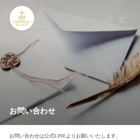
コ
ン
検
サイドバ
テ
索
ン
対
ツ
象:
へ
ス
キ
ッ
プ
お問い合わせ
お問い合わせは公式LINEよりお願いいたします。