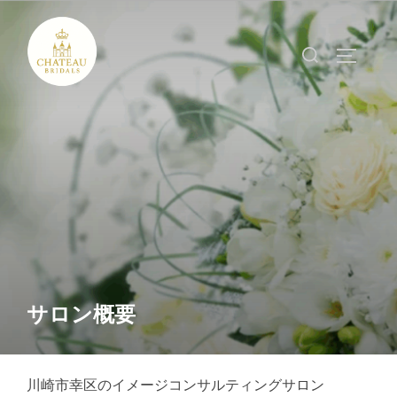
コ
ン
検
サイドバ
テ
索
ン
対
ツ
象:
へ
ス
キ
ッ
プ
サロン概要
川崎市幸区のイメージコンサルティングサロン